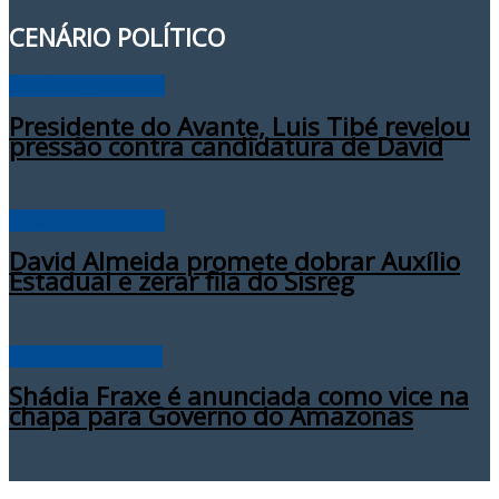
CENÁRIO POLÍTICO
CENÁRIO POLÍTICO
Presidente do Avante, Luis Tibé revelou
pressão contra candidatura de David
CENÁRIO POLÍTICO
David Almeida promete dobrar Auxílio
Estadual e zerar fila do Sisreg
CONTEXTO DO DIA
Shádia Fraxe é anunciada como vice na
chapa para Governo do Amazonas