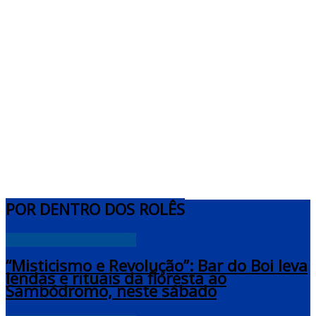
POR DENTRO DOS ROLÊS
POR DENTRO DOS ROLÊS
“Misticismo e Revolução”: Bar do Boi leva
lendas e rituais da floresta ao
Sambódromo, neste sábado