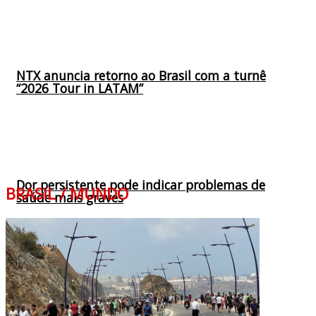
NTX anuncia retorno ao Brasil com a turnê
“2026 Tour in LATAM”
Dor persistente pode indicar problemas de
BRASIL / MUNDO
saúde mais graves