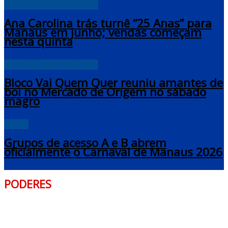
POR DENTRO DOS ROLÊS
Ana Carolina trás turnê “25 Anas” para
Manaus em junho; vendas começam
nesta quinta
POR DENTRO DOS ROLÊS
Bloco Vai Quem Quer reuniu amantes de
boi no Mercado de Origem no sábado
magro
Cultura
Grupos de acesso A e B abrem
oficialmente o Carnaval de Manaus 2026
PODERES