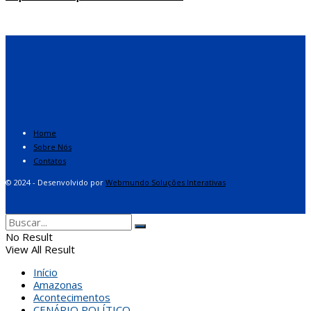
Home
Sobre Nós
Contatos
© 2024 - Desenvolvido por
Webmundo Soluções Interativas
No Result
View All Result
Início
Amazonas
Acontecimentos
CENÁRIO POLÍTICO