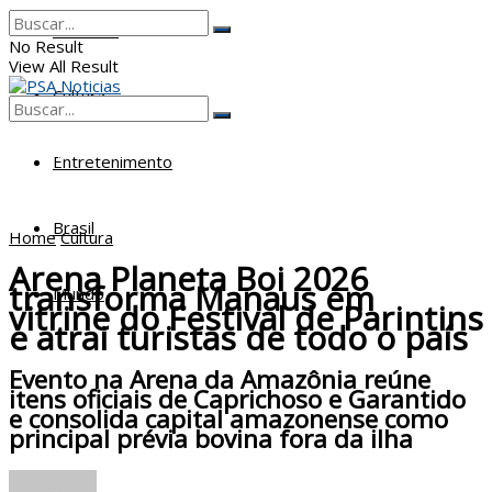
Poderes
No Result
View All Result
Cultura
No Result
View All Result
Entretenimento
Brasil
Home
Cultura
Arena Planeta Boi 2026
transforma Manaus em
Mundo
vitrine do Festival de Parintins
e atrai turistas de todo o país
Evento na Arena da Amazônia reúne
itens oficiais de Caprichoso e Garantido
e consolida capital amazonense como
principal prévia bovina fora da ilha