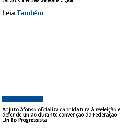
vendas online pela Bilheteria Digital.
Leia
Também
CENÁRIO POLÍTICO
Adjuto Afonso oficializa candidatura à reeleição e
defende união durante convenção da Federação
União Progressista