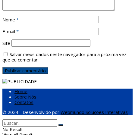
Nome
*
E-mail
*
Site
Salvar meus dados neste navegador para a próxima vez
que eu comentar.
Home
Sobre Nós
Contatos
© 2024 - Desenvolvido por
Webmundo Soluções Interativas
No Result
View All Result