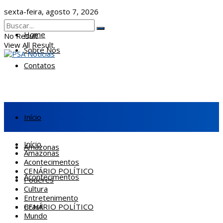
sexta-feira, agosto 7, 2026
Home
No Result
View All Result
Sobre Nós
Contatos
Início
Início
Amazonas
Amazonas
Acontecimentos
CENÁRIO POLÍTICO
Acontecimentos
Poderes
Cultura
Entretenimento
CENÁRIO POLÍTICO
Brasil
Mundo