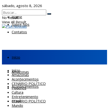
sábado, agosto 8, 2026
Home
No Result
View All Result
Sobre Nós
Contatos
Início
Início
Amazonas
Amazonas
Acontecimentos
CENÁRIO POLÍTICO
Acontecimentos
Poderes
Cultura
Entretenimento
CENÁRIO POLÍTICO
Brasil
Mundo