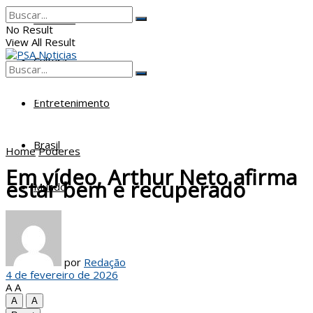
Poderes
No Result
View All Result
Cultura
No Result
View All Result
Entretenimento
Brasil
Home
Poderes
Em vídeo, Arthur Neto afirma
estar bem e recuperado
Mundo
por
Redação
4 de fevereiro de 2026
A
A
A
A