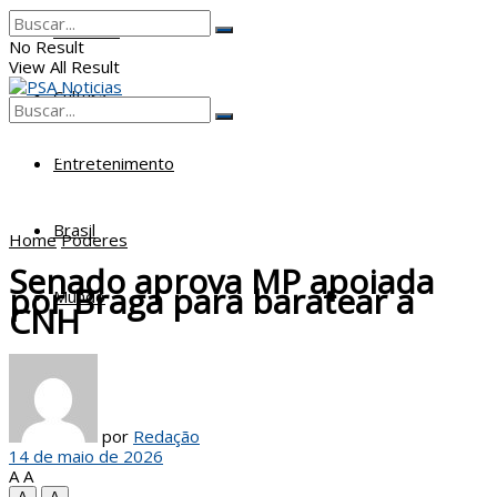
Poderes
No Result
View All Result
Cultura
No Result
View All Result
Entretenimento
Brasil
Home
Poderes
Senado aprova MP apoiada
por Braga para baratear a
Mundo
CNH
por
Redação
14 de maio de 2026
A
A