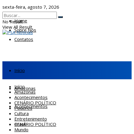
sexta-feira, agosto 7, 2026
Home
No Result
View All Result
Sobre Nós
Contatos
Início
Início
Amazonas
Amazonas
Acontecimentos
CENÁRIO POLÍTICO
Acontecimentos
Poderes
Cultura
Entretenimento
CENÁRIO POLÍTICO
Brasil
Mundo