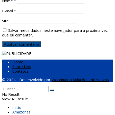
Nome
*
E-mail
*
Site
Salvar meus dados neste navegador para a próxima vez
que eu comentar.
Home
Sobre Nós
Contatos
© 2024 - Desenvolvido por
Webmundo Soluções Interativas
No Result
View All Result
Início
Amazonas