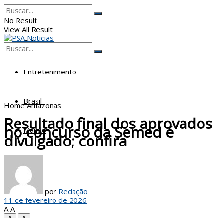
Poderes
No Result
View All Result
Cultura
No Result
View All Result
Entretenimento
Brasil
Home
Amazonas
Resultado final dos aprovados
no concurso da Semed é
Mundo
divulgado; confira
por
Redação
11 de fevereiro de 2026
A
A