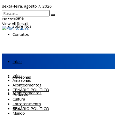
sexta-feira, agosto 7, 2026
Home
No Result
View All Result
Sobre Nós
Contatos
Início
Início
Amazonas
Amazonas
Acontecimentos
CENÁRIO POLÍTICO
Acontecimentos
Poderes
Cultura
Entretenimento
CENÁRIO POLÍTICO
Brasil
Mundo