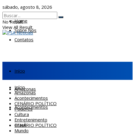
sábado, agosto 8, 2026
Home
No Result
View All Result
Sobre Nós
Contatos
Início
Início
Amazonas
Amazonas
Acontecimentos
CENÁRIO POLÍTICO
Acontecimentos
Poderes
Cultura
Entretenimento
CENÁRIO POLÍTICO
Brasil
Mundo