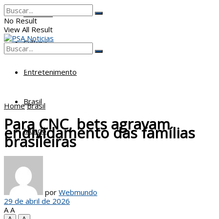
Poderes
No Result
View All Result
Cultura
No Result
View All Result
Entretenimento
Brasil
Home
Brasil
Para CNC, bets agravam
endividamento das famílias
Mundo
brasileiras
por
Webmundo
29 de abril de 2026
A
A