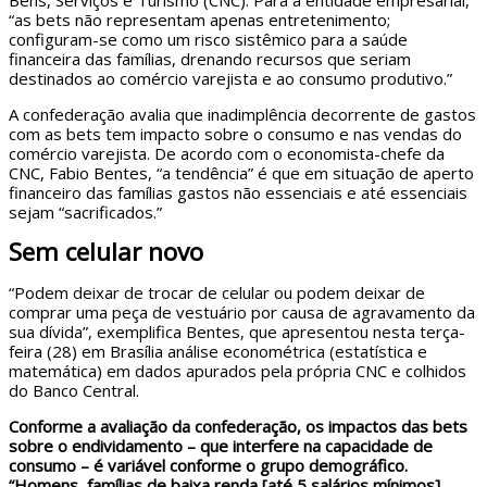
Bens, Serviços e Turismo (CNC). Para a entidade empresarial,
“as bets não representam apenas entretenimento;
configuram-se como um risco sistêmico para a saúde
financeira das famílias, drenando recursos que seriam
destinados ao comércio varejista e ao consumo produtivo.”
A confederação avalia que inadimplência decorrente de gastos
com as bets tem impacto sobre o consumo e nas vendas do
comércio varejista. De acordo com o economista-chefe da
CNC, Fabio Bentes, “a tendência” é que em situação de aperto
financeiro das famílias gastos não essenciais e até essenciais
sejam “sacrificados.”
Sem celular novo
“Podem deixar de trocar de celular ou podem deixar de
comprar uma peça de vestuário por causa de agravamento da
sua dívida”, exemplifica Bentes, que apresentou nesta terça-
feira (28) em Brasília análise econométrica (estatística e
matemática) em dados apurados pela própria CNC e colhidos
do Banco Central.
Conforme a avaliação da confederação, os impactos das bets
sobre o endividamento – que interfere na capacidade de
consumo – é variável conforme o grupo demográfico.
“Homens, famílias de baixa renda [até 5 salários mínimos],