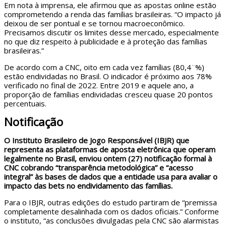
Em nota à imprensa, ele afirmou que as apostas online estão
comprometendo a renda das famílias brasileiras. “O impacto já
deixou de ser pontual e se tornou macroeconômico.
Precisamos discutir os limites desse mercado, especialmente
no que diz respeito à publicidade e à proteção das famílias
brasileiras.”
De acordo com a CNC, oito em cada vez famílias (80,4¨%)
estão endividadas no Brasil. O indicador é próximo aos 78%
verificado no final de 2022. Entre 2019 e aquele ano, a
proporção de famílias endividadas cresceu quase 20 pontos
percentuais.
Notificação
O Instituto Brasileiro de Jogo Responsável (IBJR) que
representa as plataformas de aposta eletrônica que operam
legalmente no Brasil, enviou ontem (27) notificação formal à
CNC cobrando “transparência metodológica” e “acesso
integral” às bases de dados que a entidade usa para avaliar o
impacto das bets no endividamento das famílias.
Para o IBJR, outras edições do estudo partiram de “premissa
completamente desalinhada com os dados oficiais.” Conforme
o instituto, “as conclusões divulgadas pela CNC são alarmistas