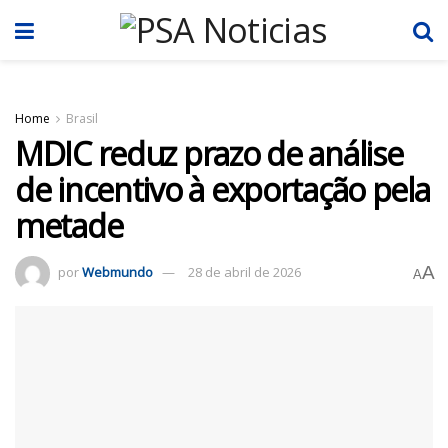
Home
Brasil
MDIC reduz prazo de análise
de incentivo à exportação pela
metade
A
por
Webmundo
28 de abril de 2026
A