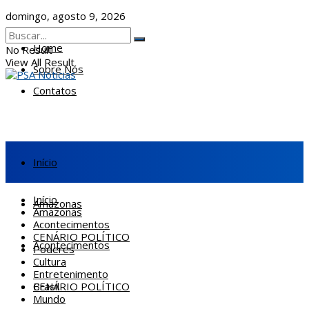
domingo, agosto 9, 2026
Home
No Result
View All Result
Sobre Nós
Contatos
Início
Início
Amazonas
Amazonas
Acontecimentos
CENÁRIO POLÍTICO
Acontecimentos
Poderes
Cultura
Entretenimento
CENÁRIO POLÍTICO
Brasil
Mundo