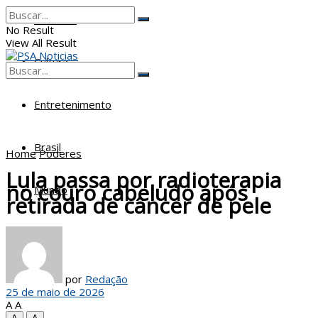
Poderes
No Result
View All Result
Cultura
No Result
View All Result
Entretenimento
Brasil
Home
Poderes
Lula passa por radioterapia
no couro cabeludo após
Mundo
retirada de câncer de pele
por
Redação
25 de maio de 2026
A
A