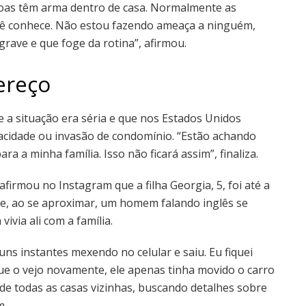
oas têm arma dentro de casa. Normalmente as
cê conhece. Não estou fazendo ameaça a ninguém,
rave e que foge da rotina”, afirmou.
ereço
 a situação era séria e que nos Estados Unidos
acidade ou invasão de condomínio. “Estão achando
ra a minha família. Isso não ficará assim”, finaliza.
firmou no Instagram que a filha Georgia, 5, foi até a
ue, ao se aproximar, um homem falando inglês se
via ali com a família.
 uns instantes mexendo no celular e saiu. Eu fiquei
que o vejo novamente, ele apenas tinha movido o carro
de todas as casas vizinhas, buscando detalhes sobre
m.