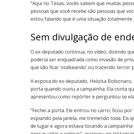
“Aqui no Texas, vocês sabem que muitas pess
pessoas que você recebe são pessoas que vo
estou falando que é uma situação totalmente g
Sem divulgação de end
O ex-deputado continua, no vídeo, dizendo que
poderia ser enquadrada como invasão de priv
que vão ficar ‘stalkeando’ ou trazendo terror pa
A esposa do ex-deputado, Heloísa Bolsonaro, a
porta quando ouviu a campainha. Ela conta q
apresentou como repórter e perguntou se ela vi
“Fechei a porta. Ele entrou no carro, ficou por
espiando pela janela, me tremendo toda. Eis 
de lugar e agora estava tocando a campainha 
nossas vidas e rotinas”, escreveu no Instagra