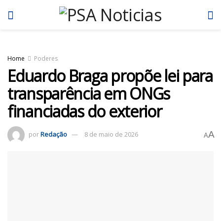
Home
Poderes
Eduardo Braga propõe lei para
transparência em ONGs
financiadas do exterior
A
por
Redação
8 de maio de 2026
A