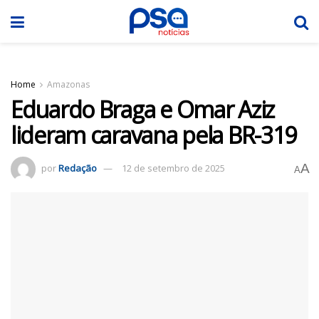
Home
Amazonas
Eduardo Braga e Omar Aziz
lideram caravana pela BR-319
A
por
Redação
12 de setembro de 2025
A