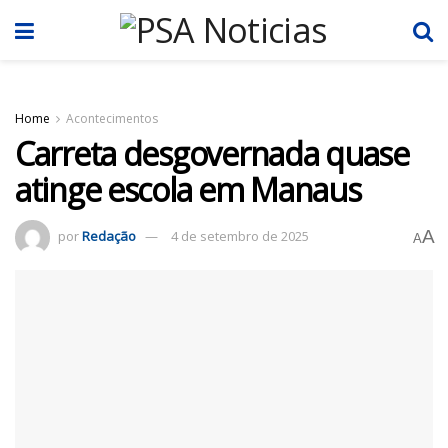
Home
Acontecimentos
Carreta desgovernada quase
atinge escola em Manaus
A
por
Redação
4 de setembro de 2025
A