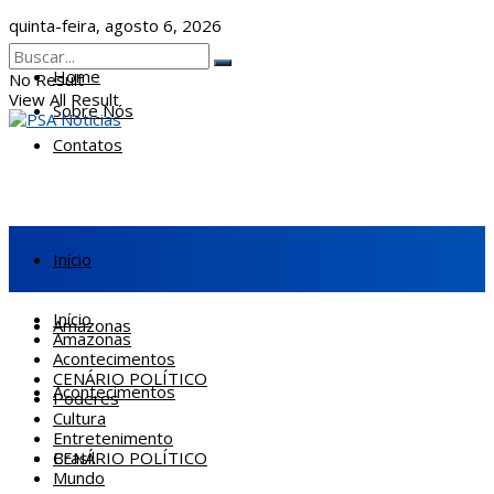
quinta-feira, agosto 6, 2026
Home
No Result
View All Result
Sobre Nós
Contatos
Início
Início
Amazonas
Amazonas
Acontecimentos
CENÁRIO POLÍTICO
Acontecimentos
Poderes
Cultura
Entretenimento
CENÁRIO POLÍTICO
Brasil
Mundo