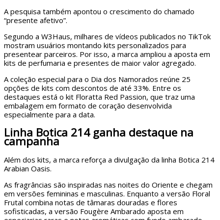
A pesquisa também apontou o crescimento do chamado
“presente afetivo”.
Segundo a W3Haus, milhares de vídeos publicados no TikTok
mostram usuários montando kits personalizados para
presentear parceiros. Por isso, a marca ampliou a aposta em
kits de perfumaria e presentes de maior valor agregado.
A coleção especial para o Dia dos Namorados reúne 25
opções de kits com descontos de até 33%. Entre os
destaques está o kit Floratta Red Passion, que traz uma
embalagem em formato de coração desenvolvida
especialmente para a data.
Linha Botica 214 ganha destaque na
campanha
Além dos kits, a marca reforça a divulgação da linha Botica 214
Arabian Oasis.
As fragrâncias são inspiradas nas noites do Oriente e chegam
em versões femininas e masculinas. Enquanto a versão Floral
Frutal combina notas de tâmaras douradas e flores
sofisticadas, a versão Fougère Ambarado aposta em
especiarias raras e notas aromáticas com fundo ambarado.