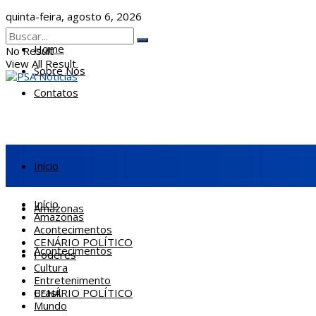
quinta-feira, agosto 6, 2026
Home
No Result
View All Result
Sobre Nós
Contatos
Início
Início
Amazonas
Amazonas
Acontecimentos
CENÁRIO POLÍTICO
Acontecimentos
Poderes
Cultura
Entretenimento
CENÁRIO POLÍTICO
Brasil
Mundo