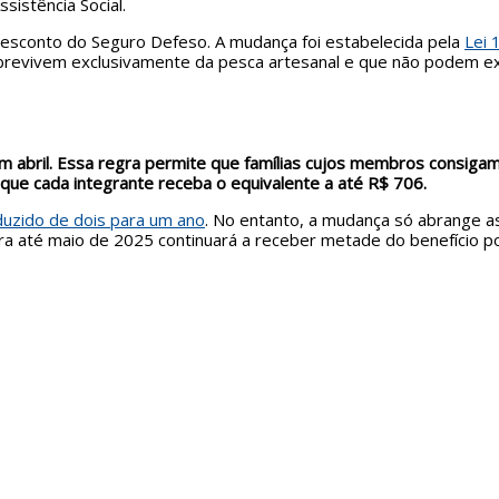
sistência Social.
desconto do Seguro Defeso. A mudança foi estabelecida pela
Lei 
brevivem exclusivamente da pesca artesanal e que não podem exe
 em abril. Essa regra permite que famílias cujos membros cons
 que cada integrante receba o equivalente a até R$ 706.
duzido de dois para um ano
. No entanto, a mudança só abrange as
ra até maio de 2025 continuará a receber metade do benefício po