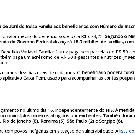
 de abril do Bolsa Família aos beneficiários com Número de Inscriçã
l o valor médio do benefício sobe para R$ 678,22.
Segundo o Min
enda do Governo Federal alcançará 18,9 milhões de famílias, com 
 Benefício Variável Familiar Nutriz paga seis parcelas de R$ 50
ia também paga um acréscimo de R$ 50 a gestantes e nutrizes (m
 anos.
s últimos dez dias úteis de cada mês. O
beneficiário poderá cons
o aplicativo Caixa Tem, usado para acompanhar as contas poupanç
agamento no último dia 16, independentemente do NIS.
A medida
inco municípios mineiros atingidos por enchentes. Também foram
, Rio de Janeiro (8), Roraima (6), São Paulo (2) e Sergipe (6).
ou têm povos indígenas em situação de vulnerabilidade. A
lista d