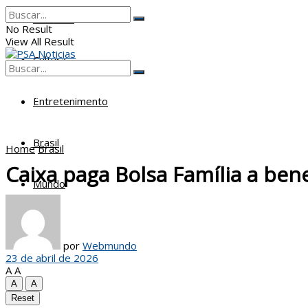
Poderes
No Result
View All Result
Cultura
No Result
View All Result
Entretenimento
Brasil
Home
Brasil
Caixa paga Bolsa Família a bene
Mundo
por
Webmundo
23 de abril de 2026
A
A
A
A
Reset