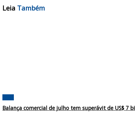
Leia
Também
Brasil
Balança comercial de julho tem superávit de US$ 7 b