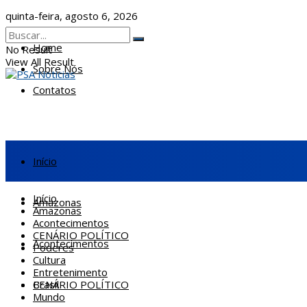
quinta-feira, agosto 6, 2026
Home
No Result
View All Result
Sobre Nós
Contatos
Início
Início
Amazonas
Amazonas
Acontecimentos
CENÁRIO POLÍTICO
Acontecimentos
Poderes
Cultura
Entretenimento
CENÁRIO POLÍTICO
Brasil
Mundo