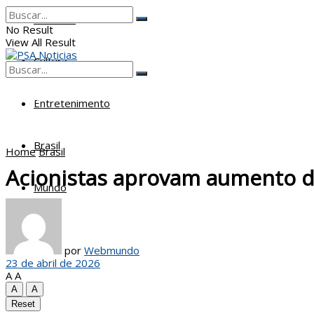
Poderes
No Result
View All Result
Cultura
No Result
View All Result
Entretenimento
Brasil
Home
Brasil
Acionistas aprovam aumento de
Mundo
por
Webmundo
23 de abril de 2026
A
A
A
A
Reset