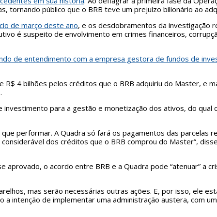
ecedentes em sua história
. Ao deflagrar a primeira fase da Ope
s, tornando público que o BRB teve um prejuízo bilionário ao adq
ício de março deste ano
, e os desdobramentos da investigação 
utivo é suspeito de envolvimento em crimes financeiros, corrupç
do de entendimento com a empresa gestora de fundos de inves
e R$ 4 bilhões pelos créditos que o BRB adquiriu do Master, e ma
s.
e investimento para a gestão e monetização dos ativos, do qual 
r que performar. A Quadra só fará os pagamentos das parcelas re
e considerável dos créditos que o BRB comprou do Master”, diss
 se aprovado, o acordo entre BRB e a Quadra pode “atenuar” a cr
arelhos, mas serão necessárias outras ações. E, por isso, ele es
do a intenção de implementar uma administração austera, com um