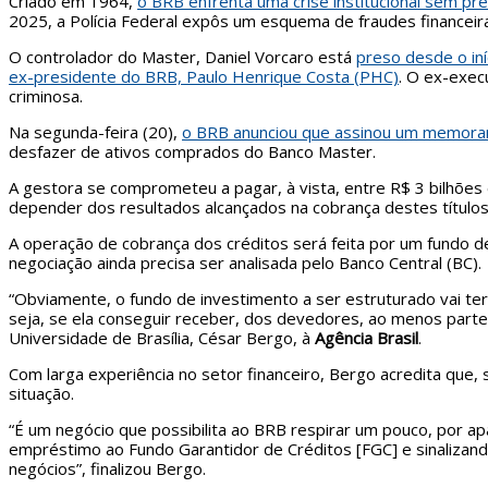
Criado em 1964,
o BRB enfrenta uma crise institucional sem pr
2025, a Polícia Federal expôs um esquema de fraudes financeira
O controlador do Master, Daniel Vorcaro está
preso desde o in
ex-presidente do BRB, Paulo Henrique Costa (PHC)
. O ex-exec
criminosa.
Na segunda-feira (20),
o BRB anunciou que assinou um memoran
desfazer de ativos comprados do Banco Master.
A gestora se comprometeu a pagar, à vista, entre R$ 3 bilhões 
depender dos resultados alcançados na cobrança destes título
A operação de cobrança dos créditos será feita por um fundo d
negociação ainda precisa ser analisada pelo Banco Central (BC).
“Obviamente, o fundo de investimento a ser estruturado vai te
seja, se ela conseguir receber, dos devedores, ao menos part
Universidade de Brasília, César Bergo, à
Agência Brasil
.
Com larga experiência no setor financeiro, Bergo acredita que,
situação.
“É um negócio que possibilita ao BRB respirar um pouco, por ap
empréstimo ao Fundo Garantidor de Créditos [FGC] e sinalizan
negócios”, finalizou Bergo.