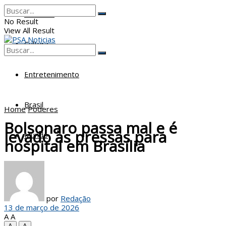
Poderes
No Result
View All Result
Cultura
No Result
View All Result
Entretenimento
Brasil
Home
Poderes
Bolsonaro passa mal e é
levado às pressas para
Mundo
hospital em Brasília
por
Redação
13 de março de 2026
A
A