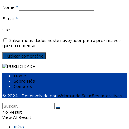
Nome
*
E-mail
*
Site
Salvar meus dados neste navegador para a próxima vez
que eu comentar.
Home
Sobre Nós
Contatos
© 2024 - Desenvolvido por
Webmundo Soluções Interativas
No Result
View All Result
Início