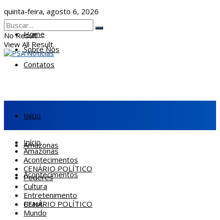
quinta-feira, agosto 6, 2026
Home
No Result
View All Result
Sobre Nós
Contatos
Início
Início
Amazonas
Amazonas
Acontecimentos
CENÁRIO POLÍTICO
Acontecimentos
Poderes
Cultura
Entretenimento
CENÁRIO POLÍTICO
Brasil
Mundo