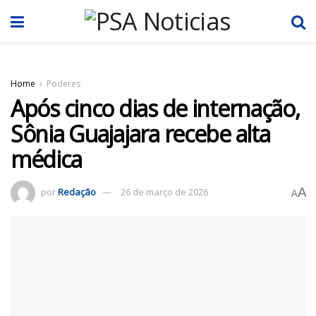
Home
Poderes
Após cinco dias de internação,
Sônia Guajajara recebe alta
médica
A
por
Redação
26 de março de 2026
A