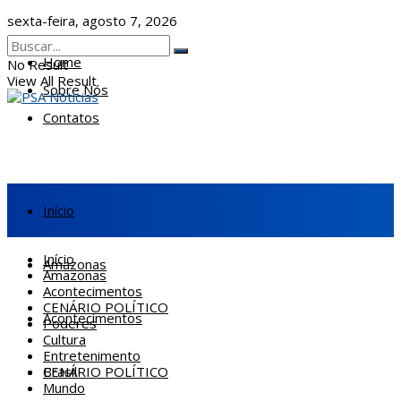
sexta-feira, agosto 7, 2026
Home
No Result
View All Result
Sobre Nós
Contatos
Início
Início
Amazonas
Amazonas
Acontecimentos
CENÁRIO POLÍTICO
Acontecimentos
Poderes
Cultura
Entretenimento
CENÁRIO POLÍTICO
Brasil
Mundo