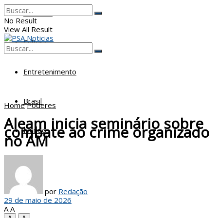
Poderes
No Result
View All Result
Cultura
No Result
View All Result
Entretenimento
Brasil
Home
Poderes
Aleam inicia seminário sobre
combate ao crime organizado
Mundo
no AM
por
Redação
29 de maio de 2026
A
A