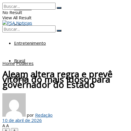
Poderes
No Result
View All Result
Cultura
No Result
View All Result
Entretenimento
Brasil
Home
Poderes
Aleam altera regra e prevê
vitória do mais idoso para
Mundo
governador do Estado
por
Redação
10 de abril de 2026
A
A