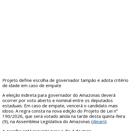
Projeto define escolha de governador tampão e adota critério
de idade em caso de empate
A eleição indireta para governador do Amazonas deverá
ocorrer por voto aberto e nominal entre os deputados
estaduais. Em caso de empate, vencerá o candidato mais
idoso. A regra consta na nova edição do Projeto de Lei nº
190/2026, que será votado ainda na tarde desta quinta-feira
(9), na Assembleia Legislativa do Amazonas (
Aleam
).
A escolha está prevista para o dia 4 de maio.