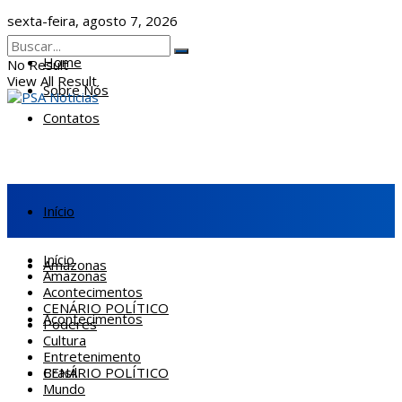
sexta-feira, agosto 7, 2026
Home
No Result
View All Result
Sobre Nós
Contatos
Início
Início
Amazonas
Amazonas
Acontecimentos
CENÁRIO POLÍTICO
Acontecimentos
Poderes
Cultura
Entretenimento
CENÁRIO POLÍTICO
Brasil
Mundo