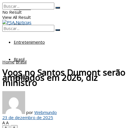
Poderes
No Result
View All Result
Cultura
No Result
View All Result
Entretenimento
Brasil
Home
Brasil
Voos no Santos Dumont serão
ampliados em 2026, diz
Mundo
ministro
por
Webmundo
23 de dezembro de 2025
A
A