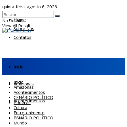
quinta-feira, agosto 6, 2026
Home
No Result
View All Result
Sobre Nós
Contatos
Início
Início
Amazonas
Amazonas
Acontecimentos
CENÁRIO POLÍTICO
Acontecimentos
Poderes
Cultura
Entretenimento
CENÁRIO POLÍTICO
Brasil
Mundo