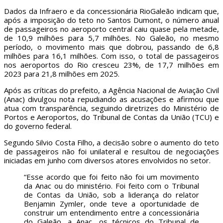
Dados da Infraero e da concessionária RioGaleão indicam que,
após a imposição do teto no Santos Dumont, o número anual
de passageiros no aeroporto central caiu quase pela metade,
de 10,9 milhões para 5,7 milhões. No Galeão, no mesmo
período, o movimento mais que dobrou, passando de 6,8
milhões para 16,1 milhões. Com isso, o total de passageiros
nos aeroportos do Rio cresceu 23%, de 17,7 milhões em
2023 para 21,8 milhões em 2025.
Após as críticas do prefeito, a Agência Nacional de Aviação Civil
(Anac) divulgou nota repudiando as acusações e afirmou que
atua com transparência, seguindo diretrizes do Ministério de
Portos e Aeroportos, do Tribunal de Contas da União (TCU) e
do governo federal.
Segundo Silvio Costa Filho, a decisão sobre o aumento do teto
de passageiros não foi unilateral e resultou de negociações
iniciadas em junho com diversos atores envolvidos no setor.
“Esse acordo que foi feito não foi um movimento
da Anac ou do ministério. Foi feito com o Tribunal
de Contas da União, sob a liderança do relator
Benjamin Zymler, onde teve a oportunidade de
construir um entendimento entre a concessionária
do Galeão, a Anac, os técnicos do Tribunal de