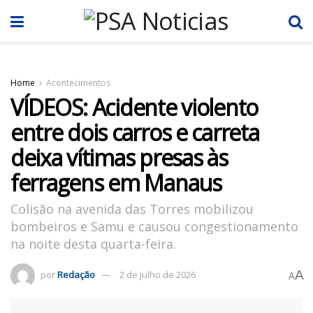
Home
Acontecimentos
VÍDEOS: Acidente violento
entre dois carros e carreta
deixa vítimas presas às
ferragens em Manaus
Colisão na avenida das Torres mobilizou
bombeiros e Samu e causou congestionamento
na noite desta quarta-feira.
A
por
Redação
2 de julho de 2026
A