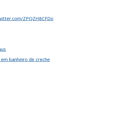
twitter.com/ZPQZH8CFDo
aus
 em banheiro de creche