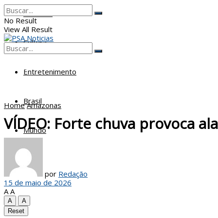
Poderes
No Result
View All Result
Cultura
No Result
View All Result
Entretenimento
Brasil
Home
Amazonas
VÍDEO: Forte chuva provoca a
Mundo
por
Redação
15 de maio de 2026
A
A
A
A
Reset