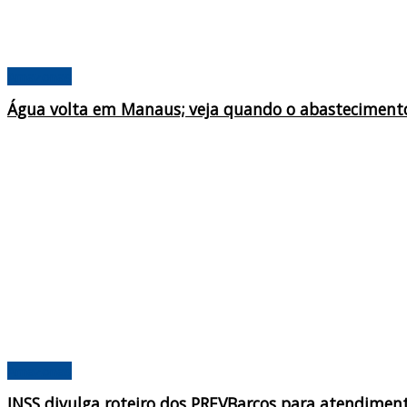
Amazonas
Água volta em Manaus; veja quando o abastecimento
Amazonas
INSS divulga roteiro dos PREVBarcos para atendiment