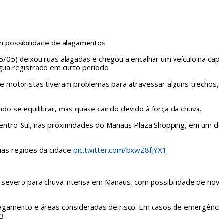
om possibilidade de alagamentos
5/05) deixou ruas alagadas e chegou a encalhar um veículo na ca
ua registrado em curto período.
 e motoristas tiveram problemas para atravessar alguns trechos,
o se equilibrar, mas quase caindo devido à força da chuva.
ntro-Sul, nas proximidades do Manaus Plaza Shopping, em um do
as regiões da cidade
pic.twitter.com/bxwZ8fjYX1
isco severo para chuva intensa em Manaus, com possibilidade de 
 alagamento e áreas consideradas de risco. Em casos de emergên
3.