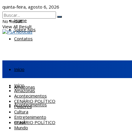
quinta-feira, agosto 6, 2026
Home
No Result
View All Result
Sobre Nós
Contatos
Início
Início
Amazonas
Amazonas
Acontecimentos
CENÁRIO POLÍTICO
Acontecimentos
Poderes
Cultura
Entretenimento
CENÁRIO POLÍTICO
Brasil
Mundo