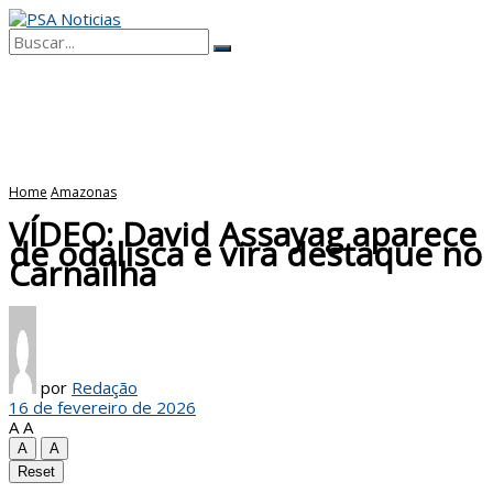
No Result
View All Result
Home
Amazonas
VÍDEO: David Assayag aparece
de odalisca e vira destaque no
Carnailha
por
Redação
16 de fevereiro de 2026
A
A
A
A
Reset