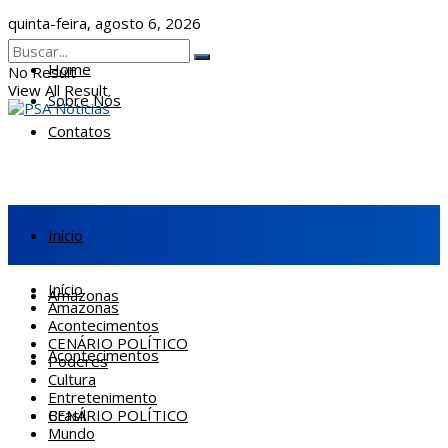
quinta-feira, agosto 6, 2026
Home
No Result
View All Result
Sobre Nós
Contatos
Início
Início
Amazonas
Amazonas
Acontecimentos
CENÁRIO POLÍTICO
Acontecimentos
Poderes
Cultura
Entretenimento
CENÁRIO POLÍTICO
Brasil
Mundo