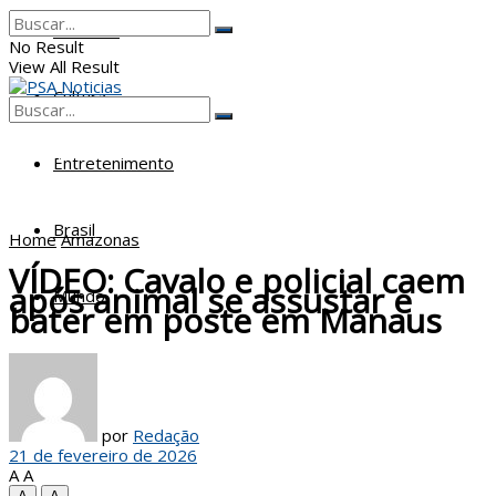
Poderes
No Result
View All Result
Cultura
No Result
View All Result
Entretenimento
Brasil
Home
Amazonas
VÍDEO: Cavalo e policial caem
após animal se assustar e
Mundo
bater em poste em Manaus
por
Redação
21 de fevereiro de 2026
A
A