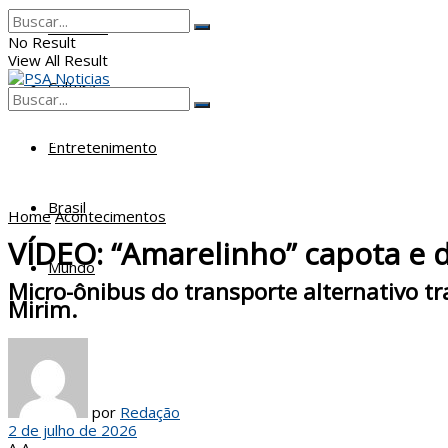
Poderes
No Result
View All Result
Cultura
No Result
View All Result
Entretenimento
Brasil
Home
Acontecimentos
VÍDEO: “Amarelinho” capota e 
Mundo
Micro-ônibus do transporte alternativo 
Mirim.
por
Redação
2 de julho de 2026
A
A