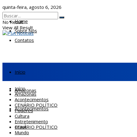
quinta-feira, agosto 6, 2026
Home
No Result
View All Result
Sobre Nós
Contatos
Início
Início
Amazonas
Amazonas
Acontecimentos
CENÁRIO POLÍTICO
Acontecimentos
Poderes
Cultura
Entretenimento
CENÁRIO POLÍTICO
Brasil
Mundo