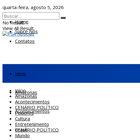
quarta-feira, agosto 5, 2026
Home
No Result
View All Result
Sobre Nós
Contatos
Início
Início
Amazonas
Amazonas
Acontecimentos
CENÁRIO POLÍTICO
Acontecimentos
Poderes
Cultura
Entretenimento
CENÁRIO POLÍTICO
Brasil
Mundo