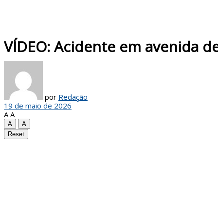
VÍDEO: Acidente em avenida de
por
Redação
19 de maio de 2026
A
A
A
A
Reset