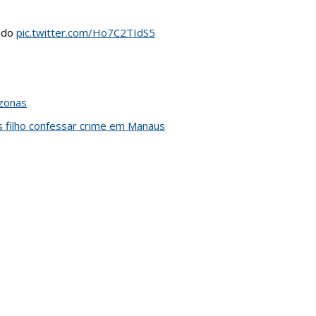
rido
pic.twitter.com/Ho7C2TIdS5
azonas
 filho confessar crime em Manaus