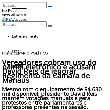
Poderes
No Result
View All Result
Cultura
No Result
View All Result
Entretenimento
Brasil
Home
CENÁRIO POLÍTICO
Vereadores cobram uso do
painel eletrônico e acusam
Mundo
David Reis de ignorar
Regimento da Câmara de
Manaus
Mesmo com o equipamento de R$ 630
mil disponível, presidente David Reis
mantém votações manuais e gera
protestos entre parlamentares e
professores presentes na sessão.