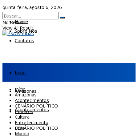
quinta-feira, agosto 6, 2026
Home
No Result
View All Result
Sobre Nós
Contatos
Início
Início
Amazonas
Amazonas
Acontecimentos
CENÁRIO POLÍTICO
Acontecimentos
Poderes
Cultura
Entretenimento
CENÁRIO POLÍTICO
Brasil
Mundo