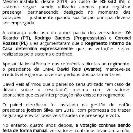
Mesmo instalado desde 2019, ao custo de
R$ 630 mil
, o
sistema segue sendo utilizado apenas para registrar
presença, permanecendo desligado no momento das
votações — justamente quando sua função principal deveria
ser empregada.
A cobrança pelo uso do painel partiu dos vereadores
Zé
Ricardo (PT)
,
Rodrigo Guedes (Progressistas)
e
Coronel
Rosses (PL)
. Eles argumentaram que o
Regimento Interno da
Casa determina expressamente
que as votações sejam
realizadas pelo sistema eletrônico.
Apesar da insistência e das referências diretas ao regimento,
o presidente da CMM,
David Reis (Avante)
, manteve-se
irredutível e ignorou diversos pedidos dos parlamentares.
David Reis afirmou que o painel só seria utilizado “em caso de
dúvida sobre o resultado”, mesmo com vereadores
apontando que essa interpretação não existe no regimento.
O painel eletrônico foi instalado na gestão do então
presidente
Joelson Silva
, em 2019, com promessa de trazer
segurança e evitar possíveis fraudes de presença e voto.
No entanto, quatro anos depois,
a votação continua sendo
feita de forma manual
: vereadores contrários levantam a mão,