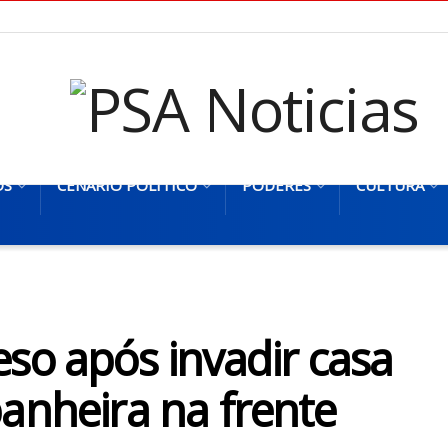
OS
CENÁRIO POLÍTICO
PODERES
CULTURA
so após invadir casa
anheira na frente