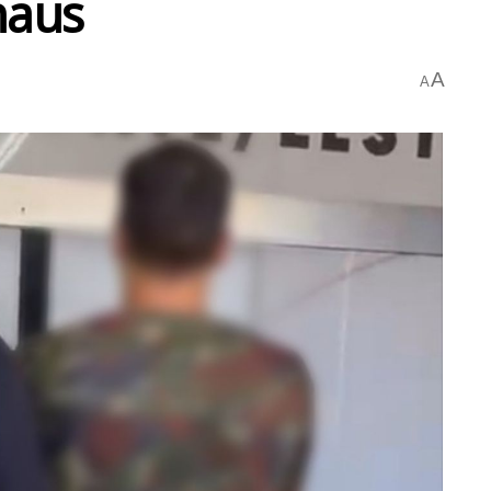
naus
A
A