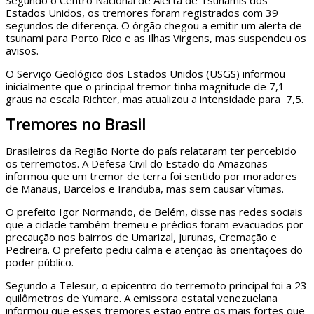
Segundo o Centro Nacional de Alerta de Tsunamis dos
Estados Unidos, os tremores foram registrados com 39
segundos de diferença. O órgão chegou a emitir um alerta de
tsunami para Porto Rico e as Ilhas Virgens, mas suspendeu os
avisos.
O Serviço Geológico dos Estados Unidos (USGS) informou
inicialmente que o principal tremor tinha magnitude de 7,1
graus na escala Richter, mas atualizou a intensidade para 7,5.
Tremores no Brasil
Brasileiros da Região Norte do país relataram ter percebido
os terremotos. A Defesa Civil do Estado do Amazonas
informou que um tremor de terra foi sentido por moradores
de Manaus, Barcelos e Iranduba, mas sem causar vítimas.
O prefeito Igor Normando, de Belém, disse nas redes sociais
que a cidade também tremeu e prédios foram evacuados por
precaução nos bairros de Umarizal, Jurunas, Cremação e
Pedreira. O prefeito pediu calma e atenção às orientações do
poder público.
Segundo a Telesur, o epicentro do terremoto principal foi a 23
quilômetros de Yumare. A emissora estatal venezuelana
informou que esses tremores estão entre os mais fortes que