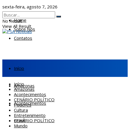
sexta-feira, agosto 7, 2026
Home
No Result
View All Result
Sobre Nós
Contatos
Início
Início
Amazonas
Amazonas
Acontecimentos
CENÁRIO POLÍTICO
Acontecimentos
Poderes
Cultura
Entretenimento
CENÁRIO POLÍTICO
Brasil
Mundo