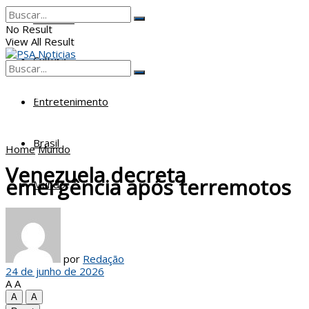
Poderes
No Result
View All Result
Cultura
No Result
View All Result
Entretenimento
Brasil
Home
Mundo
Venezuela decreta
emergência após terremotos
Mundo
por
Redação
24 de junho de 2026
A
A
A
A