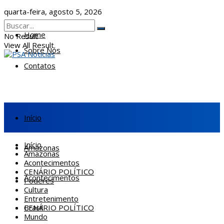
quarta-feira, agosto 5, 2026
Home
No Result
View All Result
Sobre Nós
Contatos
Início
Início
Amazonas
Amazonas
Acontecimentos
CENÁRIO POLÍTICO
Acontecimentos
Poderes
Cultura
Entretenimento
CENÁRIO POLÍTICO
Brasil
Mundo