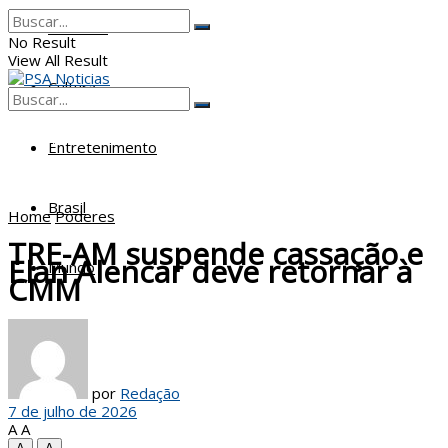
Poderes
No Result
View All Result
Cultura
No Result
View All Result
Entretenimento
Brasil
Home
Poderes
TRE-AM suspende cassação e
Elan Alencar deve retornar à
Mundo
CMM
por
Redação
7 de julho de 2026
A
A