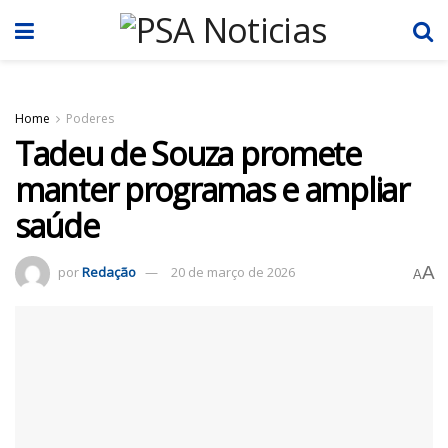
Home
Poderes
Tadeu de Souza promete
manter programas e ampliar
saúde
A
por
Redação
20 de março de 2026
A