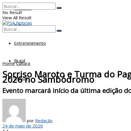
Poderes
No Result
View All Result
Cultura
No Result
View All Result
Entretenimento
Brasil
Home
Cultura
Sorriso Maroto e Turma do P
2026 no Sambódromo
Mundo
Evento marcará início da última edição do 
por
Redação
24 de maio de 2026
A
A