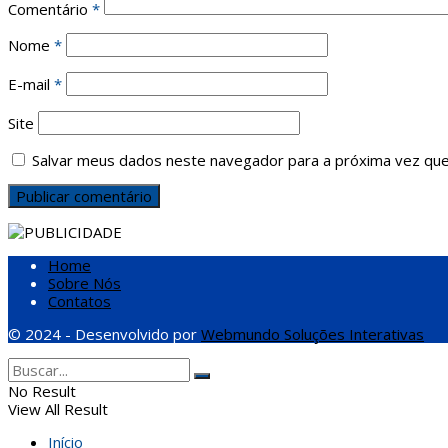
Comentário
*
Nome
*
E-mail
*
Site
Salvar meus dados neste navegador para a próxima vez que
Home
Sobre Nós
Contatos
© 2024 - Desenvolvido por
Webmundo Soluções Interativas
No Result
View All Result
Início