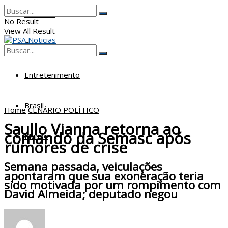
Poderes
No Result
View All Result
Cultura
No Result
View All Result
Entretenimento
Brasil
Home
CENÁRIO POLÍTICO
Saullo Vianna retorna ao
comando da Semasc após
Mundo
rumores de crise
Semana passada, veiculações
apontaram que sua exoneração teria
sido motivada por um rompimento com
David Almeida; deputado negou