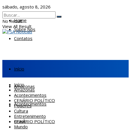
sábado, agosto 8, 2026
Home
No Result
View All Result
Sobre Nós
Contatos
Início
Início
Amazonas
Amazonas
Acontecimentos
CENÁRIO POLÍTICO
Acontecimentos
Poderes
Cultura
Entretenimento
CENÁRIO POLÍTICO
Brasil
Mundo