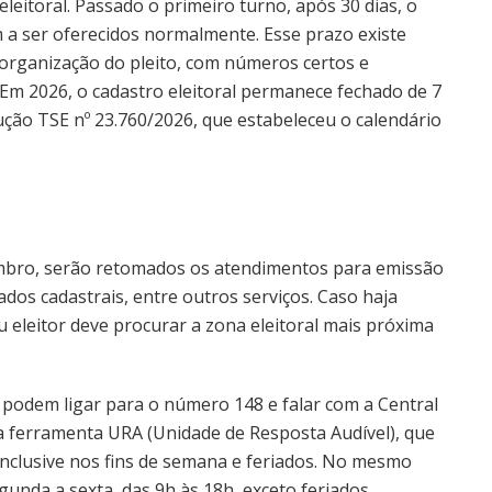
eleitoral. Passado o primeiro turno, após 30 dias, o
am a ser oferecidos normalmente. Esse prazo existe
 organização do pleito, com números certos e
Em 2026, o cadastro eleitoral permanece fechado de 7
ção TSE nº 23.760/2026, que estabeleceu o calendário
embro, serão retomados os atendimentos para emissão
dados cadastrais, entre outros serviços. Caso haja
u eleitor deve procurar a zona eleitoral mais próxima
s podem ligar para o número 148 e falar com a Central
a ferramenta URA (Unidade de Resposta Audível), que
inclusive nos fins de semana e feriados. No mesmo
unda a sexta, das 9h às 18h, exceto feriados.