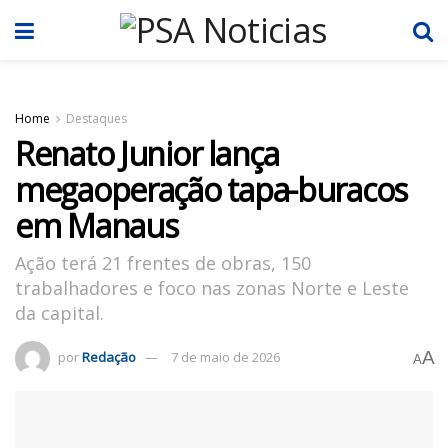
Home
Destaques
Renato Junior lança
megaoperação tapa-buracos
em Manaus
Ação terá 21 frentes de obras, 150
trabalhadores e foco nas zonas Norte e Leste
da capital.
A
por
Redação
7 de maio de 2026
A