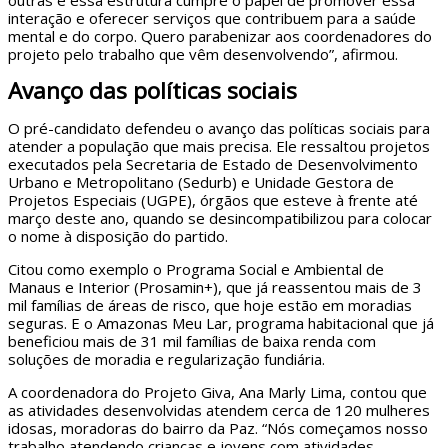
outras e essa estrutura cumpre o papel de promover essa
interação e oferecer serviços que contribuem para a saúde
mental e do corpo. Quero parabenizar aos coordenadores do
projeto pelo trabalho que vêm desenvolvendo”, afirmou.
Avanço das políticas sociais
O pré-candidato defendeu o avanço das políticas sociais para
atender a população que mais precisa. Ele ressaltou projetos
executados pela Secretaria de Estado de Desenvolvimento
Urbano e Metropolitano (Sedurb) e Unidade Gestora de
Projetos Especiais (UGPE), órgãos que esteve à frente até
março deste ano, quando se desincompatibilizou para colocar
o nome à disposição do partido.
Citou como exemplo o Programa Social e Ambiental de
Manaus e Interior (Prosamin+), que já reassentou mais de 3
mil famílias de áreas de risco, que hoje estão em moradias
seguras. E o Amazonas Meu Lar, programa habitacional que já
beneficiou mais de 31 mil famílias de baixa renda com
soluções de moradia e regularização fundiária.
A coordenadora do Projeto Giva, Ana Marly Lima, contou que
as atividades desenvolvidas atendem cerca de 120 mulheres
idosas, moradoras do bairro da Paz. “Nós começamos nosso
trabalho atendendo crianças e jovens com atividades