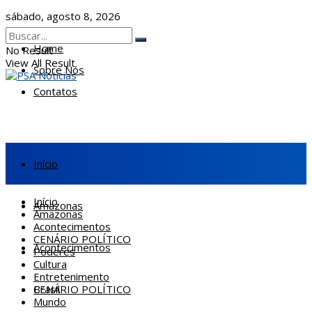
sábado, agosto 8, 2026
Home
No Result
View All Result
Sobre Nós
Contatos
Início
Início
Amazonas
Amazonas
Acontecimentos
CENÁRIO POLÍTICO
Acontecimentos
Poderes
Cultura
Entretenimento
CENÁRIO POLÍTICO
Brasil
Mundo