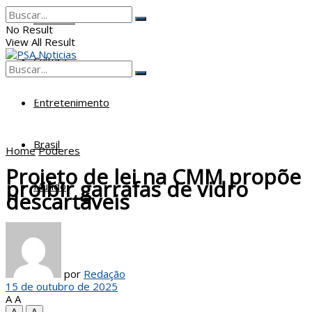
Poderes
No Result
View All Result
Cultura
No Result
View All Result
Entretenimento
Brasil
Home
Poderes
Projeto de lei na CMM propõe
proibir garrafas de vidro
Mundo
descartáveis
por
Redação
15 de outubro de 2025
A
A