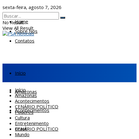
sexta-feira, agosto 7, 2026
Home
No Result
View All Result
Sobre Nós
Contatos
Início
Início
Amazonas
Amazonas
Acontecimentos
CENÁRIO POLÍTICO
Acontecimentos
Poderes
Cultura
Entretenimento
CENÁRIO POLÍTICO
Brasil
Mundo