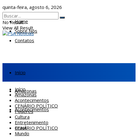
quinta-feira, agosto 6, 2026
Home
No Result
View All Result
Sobre Nós
Contatos
Início
Início
Amazonas
Amazonas
Acontecimentos
CENÁRIO POLÍTICO
Acontecimentos
Poderes
Cultura
Entretenimento
CENÁRIO POLÍTICO
Brasil
Mundo