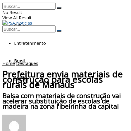
Poderes
No Result
View All Result
Cultura
No Result
View All Result
Entretenimento
Brasil
Home
Destaques
Prefeitura envia materiais de
construção para escolas
Mundo
rurais de Manaus
Balsa com materiais de construção vai
acelerar substituição de escolas de
madeira na zona ribeirinha da capital