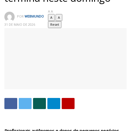
A
A
POR
WEBMUNDO
A
A
31 DE MAIO DE 2026
Reset
Profissionais autônomos e donos de pequenos negócios