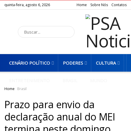
quinta-feira, agosto 6, 2026
Home
Sobre Nós
Contatos
INÍCIO
AMAZONAS
ACONTECIMENTOS
CENÁRIO POLÍTICO
PODERES
CULTURA
ENTRETENIMENTO
BRASIL
MUNDO
Home
Brasil
Prazo para envio da
declaração anual do MEI
termina neste domingo