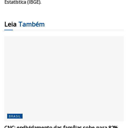
Estatística (IBGE).
Leia
Também
BRASIL
CNC: endividamento das famílias sobe para 82%,