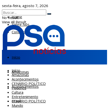
sexta-feira, agosto 7, 2026
Home
No Result
View All Result
Sobre Nós
Contatos
Início
Início
Amazonas
Amazonas
Acontecimentos
CENÁRIO POLÍTICO
Acontecimentos
Poderes
Cultura
Entretenimento
CENÁRIO POLÍTICO
Brasil
Mundo