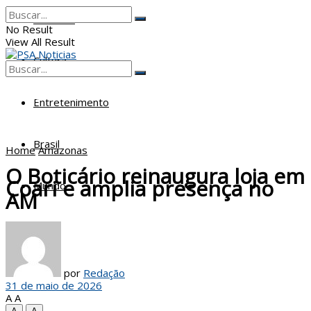
Poderes
No Result
View All Result
Cultura
No Result
View All Result
Entretenimento
Brasil
Home
Amazonas
O Boticário reinaugura loja em
Coari e amplia presença no
Mundo
AM
por
Redação
31 de maio de 2026
A
A