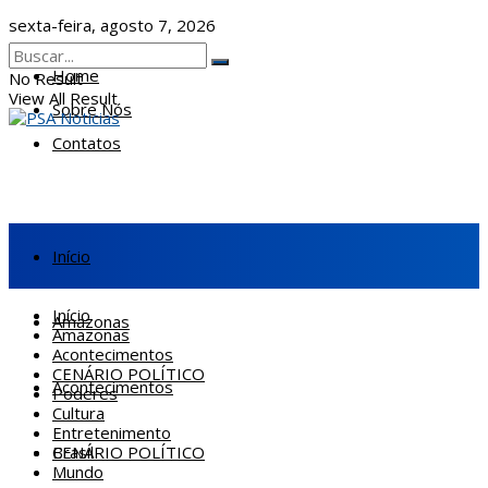
sexta-feira, agosto 7, 2026
Home
No Result
View All Result
Sobre Nós
Contatos
Início
Início
Amazonas
Amazonas
Acontecimentos
CENÁRIO POLÍTICO
Acontecimentos
Poderes
Cultura
Entretenimento
CENÁRIO POLÍTICO
Brasil
Mundo