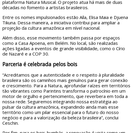
plataforma Natura Musical. O projeto atua há mais de duas
décadas no fomento a artistas brasileiros.
Entre os nomes impulsionados estão Aíla, Elisa Maia e Djuena
Tikuna. Dessa maneira, a iniciativa contribui para ampliar a
projeção da cultura amazônica em nível nacional.
Além disso, esse movimento também passa por espaços
como a Casa Apoena, em Belém. No local, são realizadas
ações ligadas a eventos de grande visibilidade, como o Círio
de Nazaré e a COP 30.
Parceria é celebrada pelos bois
“Acreditamos que a autenticidade e o respeito à pluralidade
brasileira são os caminhos mais genuínos para gerar conexão
e crescimento. Para a Natura, aprofundar raízes em territórios
tão vibrantes como Parintins transforma o patrocínio em um
motor de orgulho e pertencimento, que reverbera em toda a
nossa rede. Seguiremos integrando nossa estratégia ao
pulsar da cultura amazônica, expandindo ainda mais esse
território como um pilar essencial para o futuro do nosso
negócio e para a valorização da beleza brasileira”, conclui
Ceschin.
Por fim, para os bois-bumbás, a renovação é vista como um