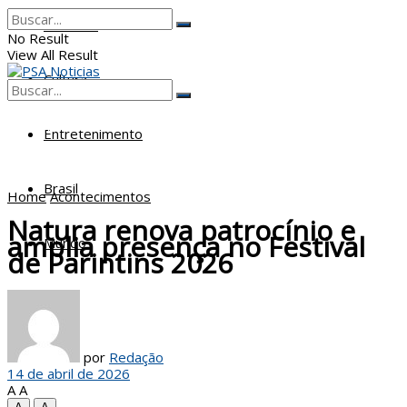
Poderes
No Result
View All Result
Cultura
No Result
View All Result
Entretenimento
Brasil
Home
Acontecimentos
Natura renova patrocínio e
amplia presença no Festival
Mundo
de Parintins 2026
por
Redação
14 de abril de 2026
A
A