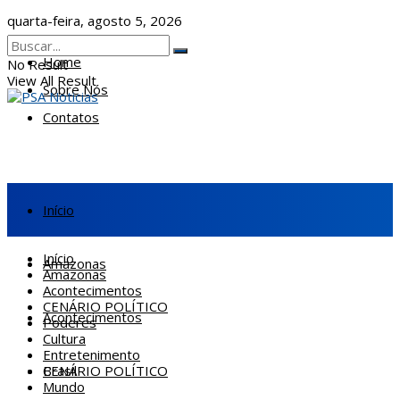
quarta-feira, agosto 5, 2026
Home
No Result
View All Result
Sobre Nós
Contatos
Início
Início
Amazonas
Amazonas
Acontecimentos
CENÁRIO POLÍTICO
Acontecimentos
Poderes
Cultura
Entretenimento
CENÁRIO POLÍTICO
Brasil
Mundo