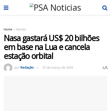
Home
Mundo
Nasa gastará US$ 20 bilhões
em base na Lua e cancela
estação orbital
A
por
Redação
25 de março de 2026
A