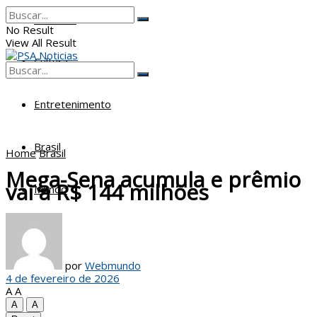
Poderes
No Result
View All Result
Cultura
No Result
View All Result
Entretenimento
Brasil
Home
Brasil
Mega-Sena acumula e prêmio
vai a R$ 144 milhões
Mundo
por
Webmundo
4 de fevereiro de 2026
A
A
A
A