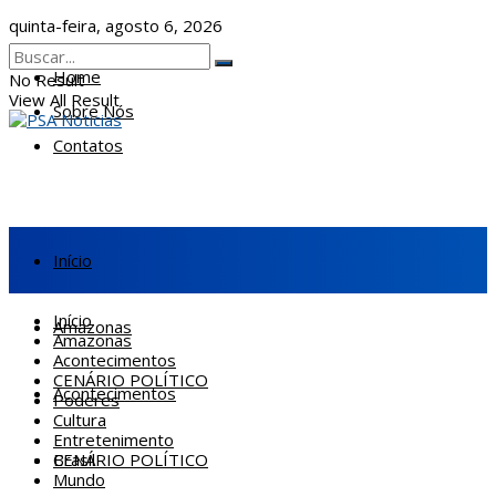
quinta-feira, agosto 6, 2026
Home
No Result
View All Result
Sobre Nós
Contatos
Início
Início
Amazonas
Amazonas
Acontecimentos
CENÁRIO POLÍTICO
Acontecimentos
Poderes
Cultura
Entretenimento
CENÁRIO POLÍTICO
Brasil
Mundo