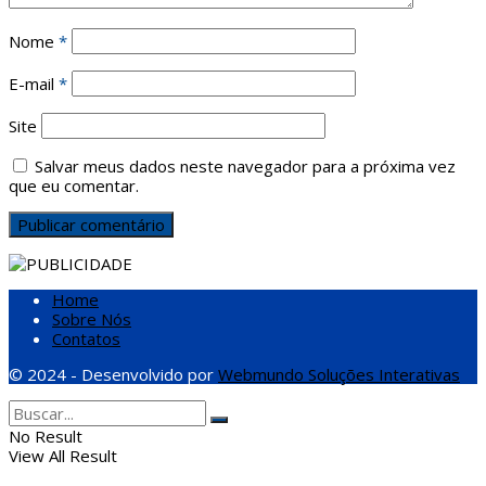
Nome
*
E-mail
*
Site
Salvar meus dados neste navegador para a próxima vez
que eu comentar.
Home
Sobre Nós
Contatos
© 2024 - Desenvolvido por
Webmundo Soluções Interativas
No Result
View All Result