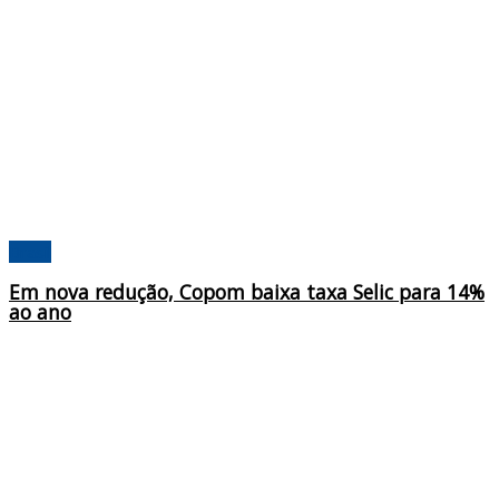
Brasil
Em nova redução, Copom baixa taxa Selic para 14%
ao ano