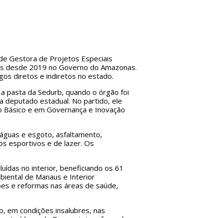
de Gestora de Projetos Especiais
adas desde 2019 no Governo do Amazonas.
os diretos e indiretos no estado.
a pasta da Sedurb, quando o órgão foi
 a deputado estadual. No partido, ele
to Básico e em Governança e Inovação
 águas e esgoto, asfaltamento,
os esportivos e de lazer. Os
ídas no interior, beneficiando os 61
biental de Manaus e Interior
ões e reformas nas áreas de saúde,
o, em condições insalubres, nas