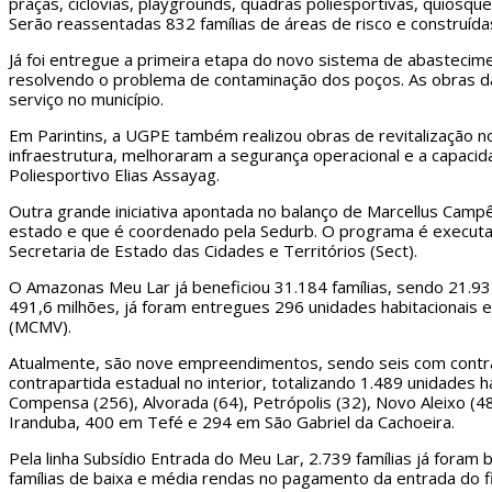
praças, ciclovias, playgrounds, quadras poliesportivas, quiosq
Serão reassentadas 832 famílias de áreas de risco e construída
Já foi entregue a primeira etapa do novo sistema de abastecim
resolvendo o problema de contaminação dos poços. As obras da
serviço no município.
Em Parintins, a UGPE também realizou obras de revitalização 
infraestrutura, melhoraram a segurança operacional e a capacid
Poliesportivo Elias Assayag.
Outra grande iniciativa apontada no balanço de Marcellus Camp
estado e que é coordenado pela Sedurb. O programa é executad
Secretaria de Estado das Cidades e Territórios (Sect).
O Amazonas Meu Lar já beneficiou 31.184 famílias, sendo 21.93
491,6 milhões, já foram entregues 296 unidades habitacionais e
(MCMV).
Atualmente, são nove empreendimentos, sendo seis com contra
contrapartida estadual no interior, totalizando 1.489 unidades 
Compensa (256), Alvorada (64), Petrópolis (32), Novo Aleixo (48
Iranduba, 400 em Tefé e 294 em São Gabriel da Cachoeira.
Pela linha Subsídio Entrada do Meu Lar, 2.739 famílias já for
famílias de baixa e média rendas no pagamento da entrada do f