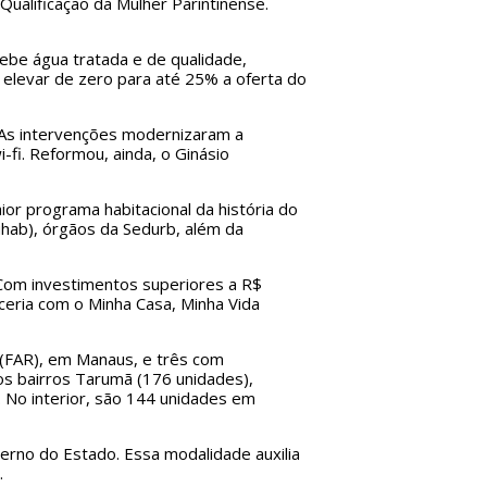
ualificação da Mulher Parintinense.
ebe água tratada e de qualidade,
 elevar de zero para até 25% a oferta do
. As intervenções modernizaram a
fi. Reformou, ainda, o Ginásio
or programa habitacional da história do
hab), órgãos da Sedurb, além da
 Com investimentos superiores a R$
ceria com o Minha Casa, Minha Vida
(FAR), em Manaus, e três com
nos bairros Tarumã (176 unidades),
. No interior, são 144 unidades em
erno do Estado. Essa modalidade auxilia
.