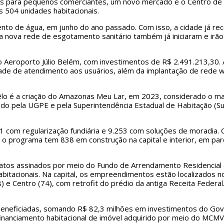
ues para pequenos comerciantes, um novo mercado e o Centro de Q
s 504 unidades habitacionais.
ento de água, em junho do ano passado. Com isso, a cidade já rec
 nova rede de esgotamento sanitário também já iniciaram e irão
no Aeroporto Júlio Belém, com investimentos de R$ 2.491.213,30
ade de atendimento aos usuários, além da implantação de rede wi-
êlo é a criação do Amazonas Meu Lar, em 2023, considerado o mai
o pela UGPE e pela Superintendência Estadual de Habitação (Su
1 com regularização fundiária e 9.253 com soluções de moradia.
 o programa tem 838 em construção na capital e interior, em par
tos assinados por meio do Fundo de Arrendamento Residencial 
habitacionais. Na capital, os empreendimentos estão localizados 
) e Centro (74), com retrofit do prédio da antiga Receita Federal
am beneficiadas, somando R$ 82,3 milhões em investimentos do Gov
inanciamento habitacional de imóvel adquirido por meio do MCMV