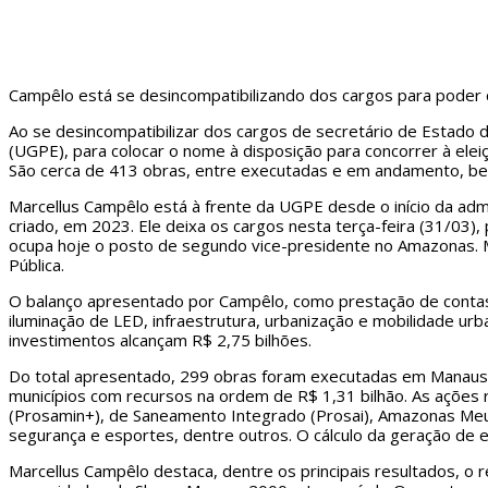
Campêlo está se desincompatibilizando dos cargos para poder 
Ao se desincompatibilizar dos cargos de secretário de Estado
(UGPE), para colocar o nome à disposição para concorrer à el
São cerca de 413 obras, entre executadas e em andamento, bene
Marcellus Campêlo está à frente da UGPE desde o início da ad
criado, em 2023. Ele deixa os cargos nesta terça-feira (31/03),
ocupa hoje o posto de segundo vice-presidente no Amazonas. M
Pública.
O balanço apresentado por Campêlo, como prestação de contas 
iluminação de LED, infraestrutura, urbanização e mobilidade u
investimentos alcançam R$ 2,75 bilhões.
Do total apresentado, 299 obras foram executadas em Manaus, c
municípios com recursos na ordem de R$ 1,31 bilhão. As ações
(Prosamin+), de Saneamento Integrado (Prosai), Amazonas Meu
segurança e esportes, dentre outros. O cálculo da geração de
Marcellus Campêlo destaca, dentre os principais resultados, o 