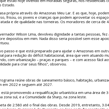
ue estão hoje vivendo em moradias seguras, nos residenciais c
o Estado.
 casa própria através do Amazonas Meu Lar. E as que, hoje, pode
disso, frisou, os jovens e crianças que podem aproveitar os espa
tratada e de qualidade nas torneiras. Os moradores de cerca de 
 governador Wilson Lima, devolveu dignidade a tantas pessoas, fe
pre depositou em mim. Nada disso seria possível sem esse apoio
ntuou.
ovo passo e que está preparado para ajudar o Amazonas em outra
al para redução do déficit habitacional, área que vem atuando mui
do, com urbanização – praças e parques – e com acesso fácil aos
idade para criar seus filhos”, observou.
grama reúne obras de saneamento básico, habitação, urbanizaçã
am em 2022 e seguem até 2027.
 está promovendo a requalificação urbanística em uma área de 
a zona sul, e a Comunidade da Sharp, na zona leste.
eta de 2.580 até o final das obras. Desde 2019, entretanto, 3.0