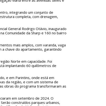
igação viária entre as avenidas Silves e
Centro, integrando um conjunto de
aestrutura completa, com drenagem,
ncial General Rodrigo Otávio, inaugurado
 na Comunidade da Sharp e 160 no bairro
tamentos mais amplos, com varanda, vaga
om a chave do apartamento, garantindo
região Norte em capacidade. Foi
stá implantando 60 quilômetros de
ído, e em Parintins, onde está em
xas da região, e com um sistema de
e as obras do programa transformaram as
iniciaram em setembro de 2024. O
 Serão construídos parques urbanos,