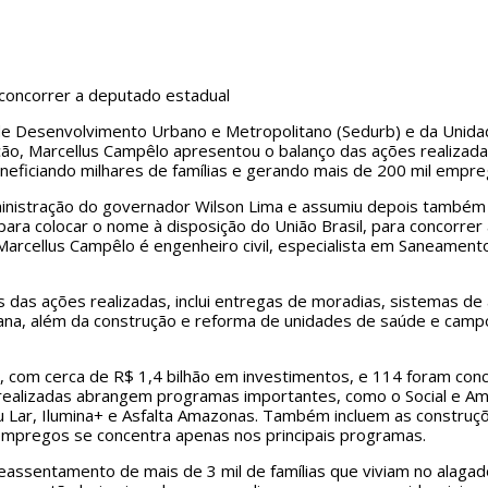
concorrer a deputado estadual
 de Desenvolvimento Urbano e Metropolitano (Sedurb) e da Unida
eição, Marcellus Campêlo apresentou o balanço das ações realiz
ficiando milhares de famílias e gerando mais de 200 mil empreg
ministração do governador Wilson Lima e assumiu depois também 
 para colocar o nome à disposição do União Brasil, para concorrer
arcellus Campêlo é engenheiro civil, especialista em Saneamen
das ações realizadas, inclui entregas de moradias, sistemas de
rbana, além da construção e reforma de unidades de saúde e camp
om cerca de R$ 1,4 bilhão em investimentos, e 114 foram conclu
 realizadas abrangem programas importantes, como o Social e Am
 Lar, Ilumina+ e Asfalta Amazonas. Também incluem as construç
 empregos se concentra apenas nos principais programas.
reassentamento de mais de 3 mil de famílias que viviam no alagad