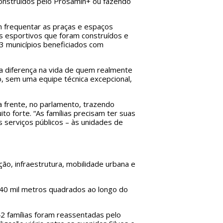
onstruídos pelo Prosamin+ ou fazendo
m frequentar as praças e espaços
ços esportivos que foram construídos e
43 municípios beneficiados com
z a diferença na vida de quem realmente
, sem uma equipe técnica excepcional,
 frente, no parlamento, trazendo
to forte. “As famílias precisam ter suas
 serviços públicos – às unidades de
o, infraestrutura, mobilidade urbana e
340 mil metros quadrados ao longo do
42 famílias foram reassentadas pelo