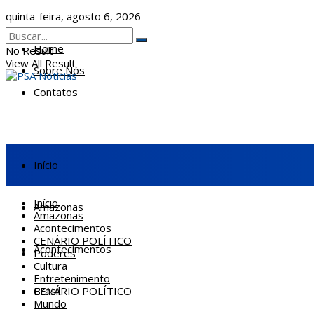
quinta-feira, agosto 6, 2026
Home
No Result
View All Result
Sobre Nós
Contatos
Início
Início
Amazonas
Amazonas
Acontecimentos
CENÁRIO POLÍTICO
Acontecimentos
Poderes
Cultura
Entretenimento
CENÁRIO POLÍTICO
Brasil
Mundo