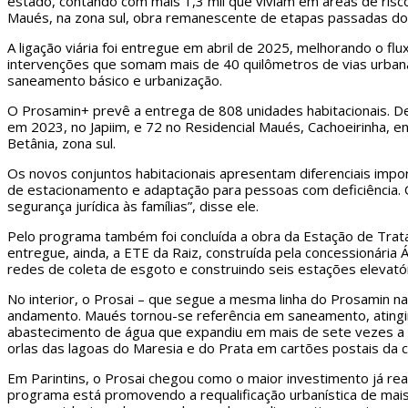
estado, contando com mais 1,3 mil que viviam em áreas de risco 
Maués, na zona sul, obra remanescente de etapas passadas do 
A ligação viária foi entregue em abril de 2025, melhorando o fl
intervenções que somam mais de 40 quilômetros de vias urbana
saneamento básico e urbanização.
O Prosamin+ prevê a entrega de 808 unidades habitacionais. De
em 2023, no Japiim, e 72 no Residencial Maués, Cachoeirinha,
Betânia, zona sul.
Os novos conjuntos habitacionais apresentam diferenciais imp
de estacionamento e adaptação para pessoas com deficiência. O
segurança jurídica às famílias”, disse ele.
Pelo programa também foi concluída a obra da Estação de Trat
entregue, ainda, a ETE da Raiz, construída pela concessionár
redes de coleta de esgoto e construindo seis estações elevatór
No interior, o Prosai – que segue a mesma linha do Prosamin na
andamento. Maués tornou-se referência em saneamento, atingi
abastecimento de água que expandiu em mais de sete vezes a 
orlas das lagoas do Maresia e do Prata em cartões postais da c
Em Parintins, o Prosai chegou como o maior investimento já rea
programa está promovendo a requalificação urbanística de mai