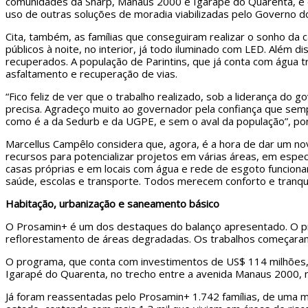
comunidades da Sharp, Manaus 2000 e Igarapé do Quarenta, e q
uso de outras soluções de moradia viabilizadas pelo Governo d
Cita, também, as famílias que conseguiram realizar o sonho da
públicos à noite, no interior, já todo iluminado com LED. Além 
recuperados. A população de Parintins, que já conta com água 
asfaltamento e recuperação de vias.
“Fico feliz de ver que o trabalho realizado, sob a liderança do
precisa. Agradeço muito ao governador pela confiança que sem
como é a da Sedurb e da UGPE, e sem o aval da população”, po
Marcellus Campêlo considera que, agora, é a hora de dar um n
recursos para potencializar projetos em várias áreas, em especi
casas próprias e em locais com água e rede de esgoto funcionan
saúde, escolas e transporte. Todos merecem conforto e tranquil
Habitação, urbanização e saneamento básico
O Prosamin+ é um dos destaques do balanço apresentado. O pro
reflorestamento de áreas degradadas. Os trabalhos começar
O programa, que conta com investimentos de US$ 114 milhões,
Igarapé do Quarenta, no trecho entre a avenida Manaus 2000, n
Já foram reassentadas pelo Prosamin+ 1.742 famílias, de uma m