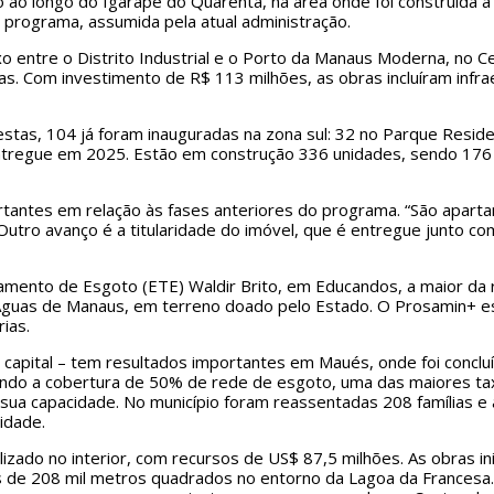
ao longo do Igarapé do Quarenta, na área onde foi construída a l
programa, assumida pela atual administração.
uxo entre o Distrito Industrial e o Porto da Manaus Moderna, no 
s. Com investimento de R$ 113 milhões, as obras incluíram infr
stas, 104 já foram inauguradas na zona sul: 32 no Parque Reside
 entregue em 2025. Estão em construção 336 unidades, sendo 176
ortantes em relação às fases anteriores do programa. “São apar
utro avanço é a titularidade do imóvel, que é entregue junto c
amento de Esgoto (ETE) Waldir Brito, em Educandos, a maior da 
ia Águas de Manaus, em terreno doado pelo Estado. O Prosamin+ e
ias.
 capital – tem resultados importantes em Maués, onde foi conclu
ndo a cobertura de 50% de rede de esgoto, uma das maiores ta
sua capacidade. No município foram reassentadas 208 famílias 
idade.
lizado no interior, com recursos de US$ 87,5 milhões. As obras 
s de 208 mil metros quadrados no entorno da Lagoa da Francesa.