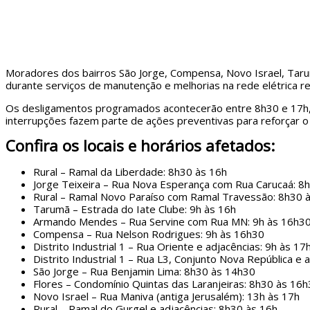
Moradores dos bairros São Jorge, Compensa, Novo Israel, Tar
durante serviços de manutenção e melhorias na rede elétrica r
Os desligamentos programados acontecerão entre 8h30 e 17h, at
interrupções fazem parte de ações preventivas para reforçar o
Confira os locais e horários afetados:
Rural – Ramal da Liberdade: 8h30 às 16h
Jorge Teixeira – Rua Nova Esperança com Rua Carucaá: 8
Rural – Ramal Novo Paraíso com Ramal Travessão: 8h30 
Tarumã – Estrada do Iate Clube: 9h às 16h
Armando Mendes – Rua Servine com Rua MN: 9h às 16h3
Compensa – Rua Nelson Rodrigues: 9h às 16h30
Distrito Industrial 1 – Rua Oriente e adjacências: 9h às 17
Distrito Industrial 1 – Rua L3, Conjunto Nova República e 
São Jorge – Rua Benjamin Lima: 8h30 às 14h30
Flores – Condomínio Quintas das Laranjeiras: 8h30 às 16
Novo Israel – Rua Maniva (antiga Jerusalém): 13h às 17h
Rural – Ramal do Gurgel e adjacências: 8h30 às 16h