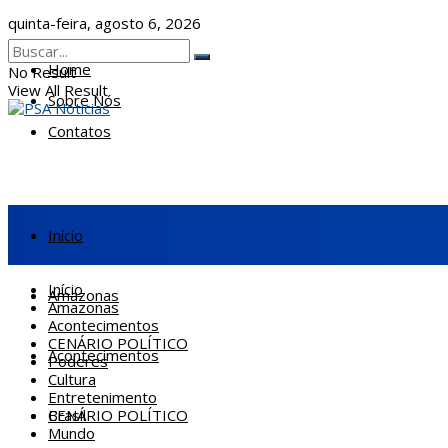
quinta-feira, agosto 6, 2026
Home
No Result
View All Result
Sobre Nós
Contatos
Início
Início
Amazonas
Amazonas
Acontecimentos
CENÁRIO POLÍTICO
Acontecimentos
Poderes
Cultura
Entretenimento
CENÁRIO POLÍTICO
Brasil
Mundo