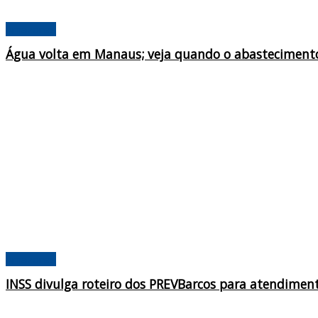
Amazonas
Água volta em Manaus; veja quando o abastecimento
Amazonas
INSS divulga roteiro dos PREVBarcos para atendiment