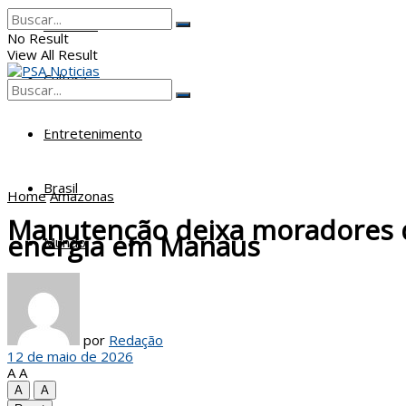
Poderes
No Result
View All Result
Cultura
No Result
View All Result
Entretenimento
Brasil
Home
Amazonas
Manutenção deixa moradores d
energia em Manaus
Mundo
por
Redação
12 de maio de 2026
A
A
A
A