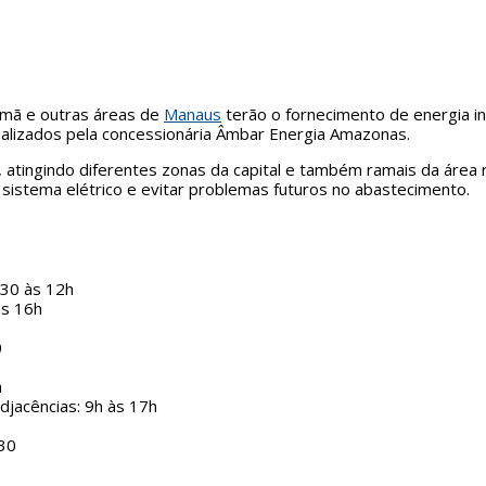
umã e outras áreas de
Manaus
terão o fornecimento de energia in
ealizados pela concessionária Âmbar Energia Amazonas.
ingindo diferentes zonas da capital e também ramais da área ru
 sistema elétrico e evitar problemas futuros no abastecimento.
h30 às 12h
às 16h
0
h
adjacências: 9h às 17h
h30