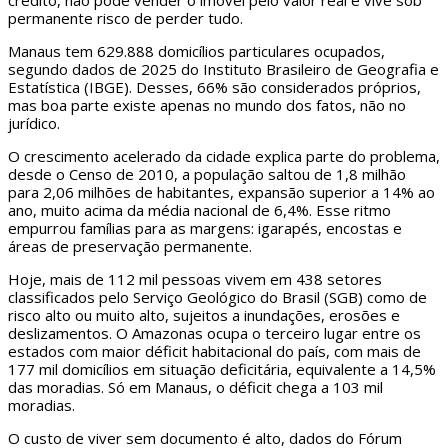
crédito, não pode vender o imóvel pelo valor real e vive sob
permanente risco de perder tudo.
Manaus tem 629.888 domicílios particulares ocupados,
segundo dados de 2025 do Instituto Brasileiro de Geografia e
Estatística (IBGE). Desses, 66% são considerados próprios,
mas boa parte existe apenas no mundo dos fatos, não no
jurídico.
O crescimento acelerado da cidade explica parte do problema,
desde o Censo de 2010, a população saltou de 1,8 milhão
para 2,06 milhões de habitantes, expansão superior a 14% ao
ano, muito acima da média nacional de 6,4%. Esse ritmo
empurrou famílias para as margens: igarapés, encostas e
áreas de preservação permanente.
Hoje, mais de 112 mil pessoas vivem em 438 setores
classificados pelo Serviço Geológico do Brasil (SGB) como de
risco alto ou muito alto, sujeitos a inundações, erosões e
deslizamentos. O Amazonas ocupa o terceiro lugar entre os
estados com maior déficit habitacional do país, com mais de
177 mil domicílios em situação deficitária, equivalente a 14,5%
das moradias. Só em Manaus, o déficit chega a 103 mil
moradias.
O custo de viver sem documento é alto, dados do Fórum