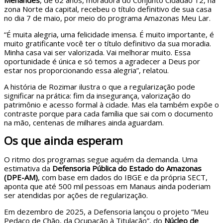
Menandes
, de 62 anos, moradora do Conjunto Cidadão 12, na
zona Norte da capital, recebeu o título definitivo de sua casa
no dia 7 de maio, por meio do programa Amazonas Meu Lar.
“É muita alegria, uma felicidade imensa. É muito importante, é
muito gratificante você ter o título definitivo da sua moradia.
Minha casa vai ser valorizada. Vai melhorar muito. Essa
oportunidade é única e só temos a agradecer a Deus por
estar nos proporcionando essa alegria”, relatou.
A história de Rozimar ilustra o que a regularização pode
significar na prática: fim da insegurança, valorização do
patrimônio e acesso formal à cidade. Mas ela também expõe o
contraste porque para cada família que sai com o documento
na mão, centenas de milhares ainda aguardam.
Os que ainda esperam
O ritmo dos programas segue aquém da demanda. Uma
estimativa da
Defensoria Pública do Estado do Amazonas
(DPE-AM)
, com base em dados do IBGE e da própria SECT,
aponta que até 500 mil pessoas em Manaus ainda poderiam
ser atendidas por ações de regularização.
Em dezembro de 2025, a Defensoria lançou o projeto “Meu
Pedaço de Chão, da Ocupação à Titulação”, do
Núcleo de