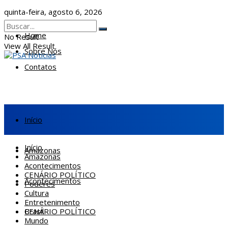
quinta-feira, agosto 6, 2026
Home
No Result
View All Result
Sobre Nós
Contatos
Início
Início
Amazonas
Amazonas
Acontecimentos
CENÁRIO POLÍTICO
Acontecimentos
Poderes
Cultura
Entretenimento
CENÁRIO POLÍTICO
Brasil
Mundo