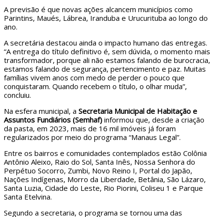
A previsão é que novas ações alcancem municípios como
Parintins, Maués, Lábrea, Iranduba e Urucurituba ao longo do
ano.
A secretária destacou ainda o impacto humano das entregas.
“A entrega do título definitivo é, sem dúvida, o momento mais
transformador, porque ali não estamos falando de burocracia,
estamos falando de segurança, pertencimento e paz. Muitas
famílias vivem anos com medo de perder o pouco que
conquistaram. Quando recebem o título, o olhar muda”,
concluiu.
Na esfera municipal, a
Secretaria Municipal de Habitação e
Assuntos Fundiários (Semhaf)
informou que, desde a criação
da pasta, em 2023, mais de 16 mil imóveis já foram
regularizados por meio do programa “Manaus Legal”.
Entre os bairros e comunidades contemplados estão Colônia
Antônio Aleixo, Raio do Sol, Santa Inês, Nossa Senhora do
Perpétuo Socorro, Zumbi, Novo Reino I, Portal do Japão,
Nações Indígenas, Morro da Liberdade, Betânia, São Lázaro,
Santa Luzia, Cidade do Leste, Rio Piorini, Coliseu 1 e Parque
Santa Etelvina.
Segundo a secretaria, o programa se tornou uma das