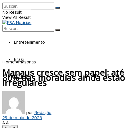
Poderes
No Result
View All Result
Cultura
No Result
View All Result
Entretenimento
Brasil
Home
Amazonas
Manaus cresce sem papel: até
80% das moradias ainda estão
Mundo
irregulares
por
Redação
23 de maio de 2026
A
A