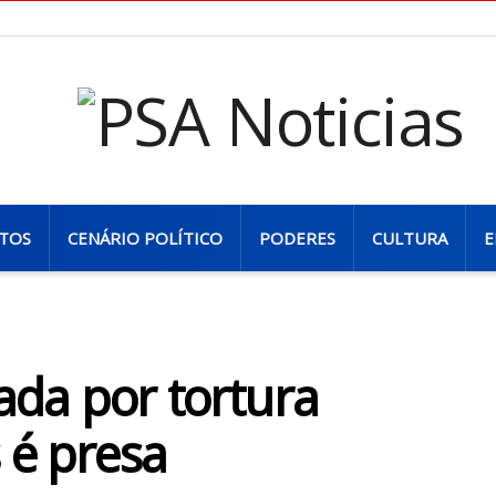
TOS
CENÁRIO POLÍTICO
PODERES
CULTURA
E
da por tortura
 é presa