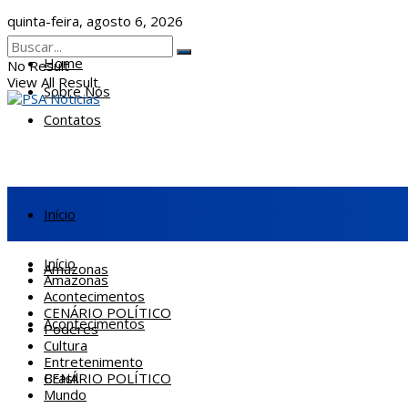
quinta-feira, agosto 6, 2026
Home
No Result
View All Result
Sobre Nós
Contatos
Início
Início
Amazonas
Amazonas
Acontecimentos
CENÁRIO POLÍTICO
Acontecimentos
Poderes
Cultura
Entretenimento
CENÁRIO POLÍTICO
Brasil
Mundo